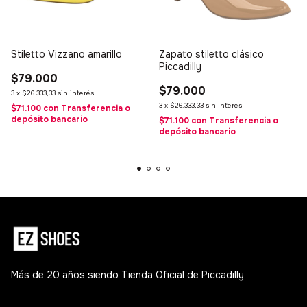
Stiletto Vizzano amarillo
Zapato stiletto clásico
Piccadilly
$79.000
$79.000
3
x
$26.333,33
sin interés
3
x
$26.333,33
sin interés
$71.100
con
Transferencia o
depósito bancario
$71.100
con
Transferencia o
depósito bancario
Más de 20 años siendo Tienda Oficial de Piccadilly