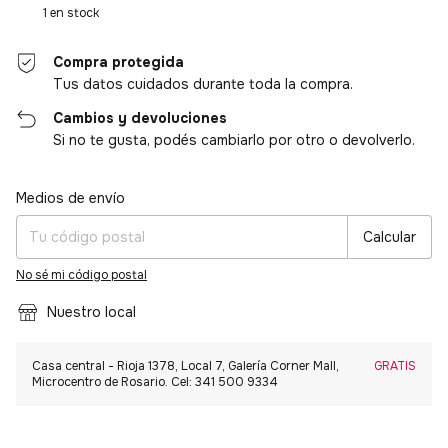
1
en stock
Compra protegida
Tus datos cuidados durante toda la compra.
Cambios y devoluciones
Si no te gusta, podés cambiarlo por otro o devolverlo.
Entregas para el CP:
Cambiar CP
Medios de envío
Calcular
No sé mi código postal
Nuestro local
Casa central - Rioja 1378, Local 7, Galería Corner Mall,
GRATIS
Microcentro de Rosario. Cel: 341 500 9334