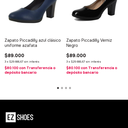
Zapato Piccadilly azul clásico
Zapato Piccadilly Verniz
uniforme azafata
Negro
$89.000
$89.000
3
x
$29.666,67
sin interés
3
x
$29.666,67
sin interés
$80.100
con
Transferencia o
$80.100
con
Transferencia o
depósito bancario
depósito bancario