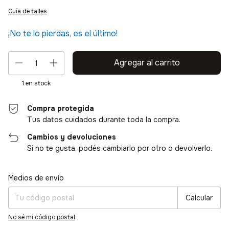
Guía de talles
¡No te lo pierdas, es el último!
1
en stock
Compra protegida
Tus datos cuidados durante toda la compra.
Cambios y devoluciones
Si no te gusta, podés cambiarlo por otro o devolverlo.
Entregas para el CP:
Cambiar CP
Medios de envío
Calcular
No sé mi código postal