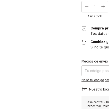
1
en stock
Compra pr
Tus datos 
Cambios y
Si no te gu
Entregas para el CP
Medios de envío
No sé mi código pos
Nuestro loc
Casa central - Ri
Corner Mall, Micr