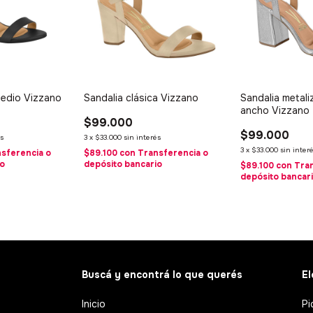
medio Vizzano
Sandalia clásica Vizzano
Sandalia metal
ancho Vizzano
$99.000
$99.000
s
3
x
$33.000
sin interés
3
x
$33.000
sin inter
sferencia o
$89.100
con
Transferencia o
io
depósito bancario
$89.100
con
Tra
depósito bancar
Buscá y encontrá lo que querés
El
Inicio
Pi