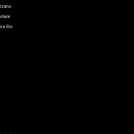
zzano
odare
ira Rio