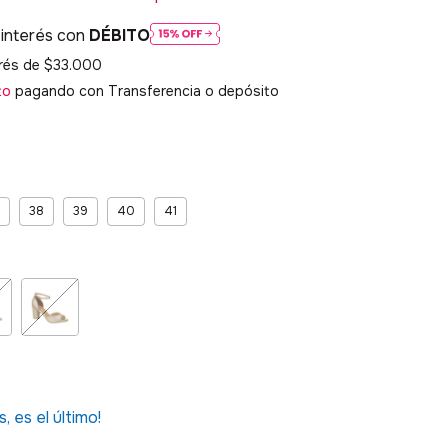
 interés con
DÉBITO
erés de
$33.000
to
pagando con Transferencia o depósito
38
39
40
41
s, es el último!