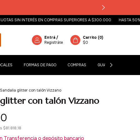
S SIN INTERÉS EN COMPRAS SUPERIORES A $300.000
HASTA 50% OFF
Entrá
/
Carrito
(
0
)
Registráte
$0
OCALES
FORMAS DE PAGO
COMPRAS
GUIA DE TALLES
Sandalia glitter con talón Vizzano
 glitter con talón Vizzano
00
os
$81.818,18
n
Transferencia o depósito bancario