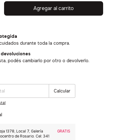
otegida
cuidados durante toda la compra.
 devoluciones
sta, podés cambiarlo por otro o devolverlo.
:
Cambiar CP
Calcular
tal
al
oja 1378, Local 7, Galería
GRATIS
ocentro de Rosario. Cel: 341