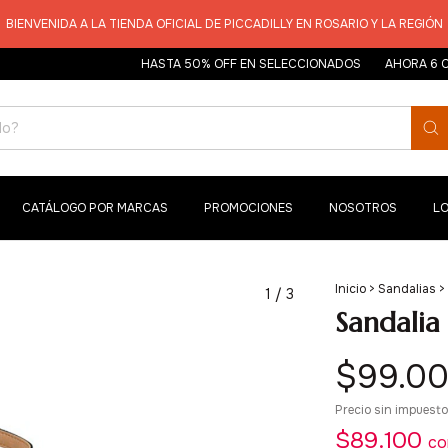
BIENVENIDA A LA TIENDA OFICIAL DE PICCADILLY EN ROSARIO Y LA REGIÓN
HASTA 50% OFF EN SELECCIONADOS
AHORA 6 CUOTA
CATÁLOGO POR MARCAS
PROMOCIONES
NOSOTROS
L
Inicio
>
Sandalias
>
1
/
3
Sandalia
$99.0
Precio sin impuest
$89.100
co